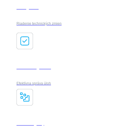
Changeflow
Riadenie technických zmien
Task management
Efektívna správa úloh
Smart Registry