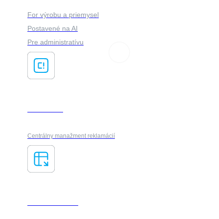
For výrobu a priemysel
Postavené na AI
Pre administratívu
ClaimsFlow
Centrálny manažment reklamácií
AI ForesXtractor