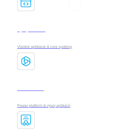
Vývoj Softvéru
Vlastné aplikácie & core systémy
Microsoft 365
Power platform & vývoj aplikácií