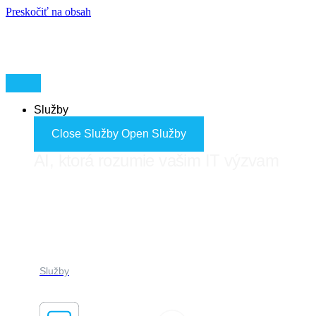
Preskočiť na obsah
Služby
Close Služby
Open Služby
AI, ktorá rozumie vašim IT výzvam
FORES ADVISOR
Služby