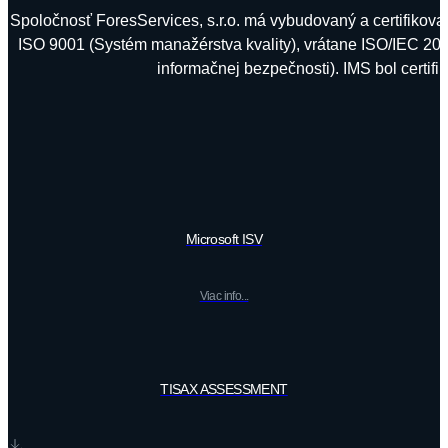
Spoločnosť ForesServices, s.r.o. má vybudovaný a certifiko
ISO 9001 (Systém manažérstva kvality), vrátane ISO/IEC 20
informačnej bezpečnosti). IMS bol certi
Microsoft ISV
Viac info...
TISAX ASSESSMENT