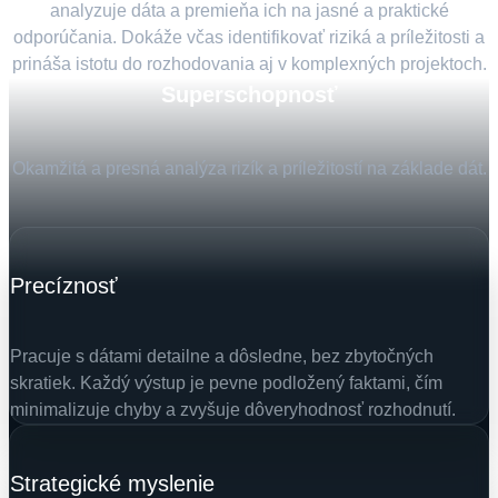
analyzuje dáta a premieňa ich na jasné a praktické
odporúčania. Dokáže včas identifikovať riziká a príležitosti a
prináša istotu do rozhodovania aj v komplexných projektoch.
Superschopnosť
Okamžitá a presná analýza rizík a príležitostí na základe dát.
Precíznosť
Pracuje s dátami detailne a dôsledne, bez zbytočných
skratiek. Každý výstup je pevne podložený faktami, čím
minimalizuje chyby a zvyšuje dôveryhodnosť rozhodnutí.
Strategické myslenie