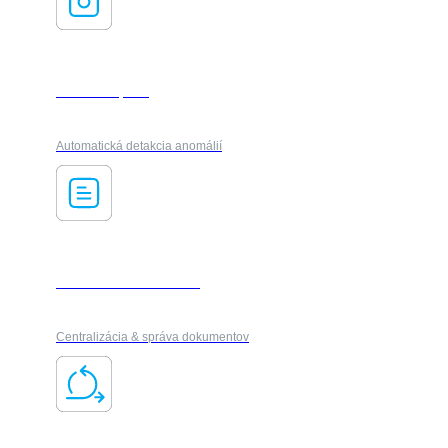
AI ForesXpack
Automatická detakcia anomálií
Dokument manažment
Centralizácia & správa dokumentov