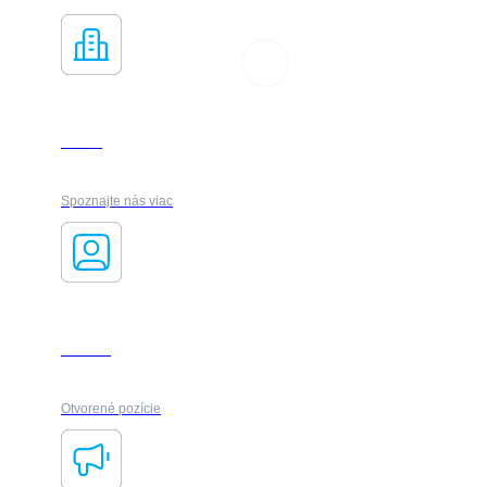
O nás
Spoznajte nás viac
Kariéra
Otvorené pozície