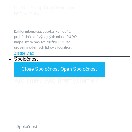
PUDO – Pick Up, Drop Off mapa pre
DPD za 90 dní
Ľahká integrácia, vysoká rýchlosť a
prehľadná sieť výdajných miest. PUDO
mapa, ktorá posúva služby DPD na
úroveň moderných lídrov v logistike.
Zistite viac
Spoločnosť
Close Spoločnosť
Open Spoločnosť
Kto sme? Ako premýšľame?
Viac o nás
Spoločnosť