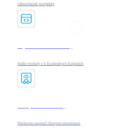
Ukončené projekty
Logistika & kuriérske služby
Naše moduly v 5 Európskych krajinách
Priemysel & automobilky
Riešenia naprieč rôznymi odvetviami