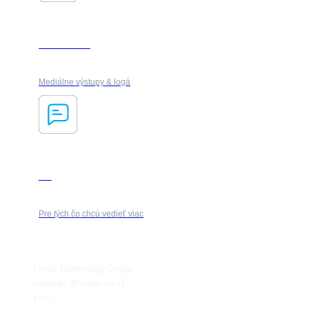
PR & média
Mediálne výstupy & logá
Blog
Pre tých čo chcú vedieť viac
Fores Technology Group
oslavuje 30 rokov na IT
trhu!