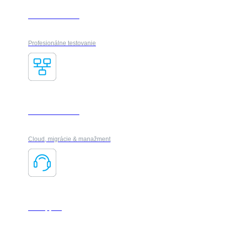
VUE Certifikácia
Profesionálne testovanie
IT Infraštruktúra
Cloud, migrácie & manažment
IT Support