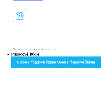
Absencie
Správa dochádzky zamestnancov
Prípadové štúdie
Close Prípadové štúdie
Open Prípadové štúdie
Vaša výzva, naše know-how
FORES ADVISOR