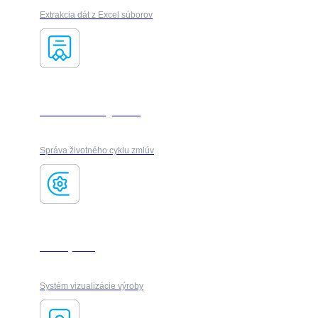
Extrakcia dát z Excel súborov
Contract management
Správa životného cyklu zmlúv
FactoryFlow
Systém vizualizácie výroby