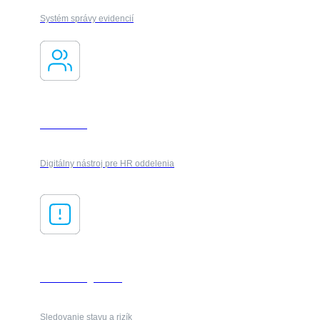
Systém správy evidencií
Onboarding
Digitálny nástroj pre HR oddelenia
Risk management
Sledovanie stavu a rizík