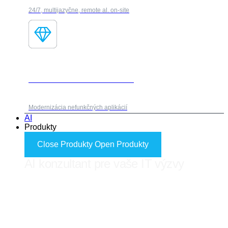
24/7, multijazyčne, remote al. on-site
Fores Modernization Framework
Modernizácia nefunkčných aplikácií
AI
Produkty
Close Produkty
Open Produkty
AI konzultant pre vaše IT výzvy
FORES ADVISOR