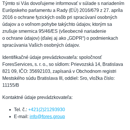
Týmto si Vás dovoľujeme informovať v súlade s nariadením
Európskeho parlamentu a Rady (EÚ) 2016/679 z 27. apríla
2016 o ochrane fyzických osôb pri spracúvaní osobných
údajov a o voľnom pohybe takýchto údajov, ktorým sa
zrušuje smernica 95/46/ES (všeobecné nariadenie
o ochrane údajov) (ďalej aj ako „GDPR“) o podmienkach
spracúvania Vašich osobných údajov.
Identifikačné údaje prevádzkovateľa: spoločnosť
ForesServices, s. r. o., so sídlom: Prievozská 14, Bratislava
821 09, IČO: 35692103, zapísaná v Obchodnom registri
Mestského súdu Bratislava III, oddiel: Sro, vložka číslo:
11155/B
Kontaktné údaje prevádzkovateľa:
Tel. č.:
+421(2)21293930
E-mail:
info@fores.group