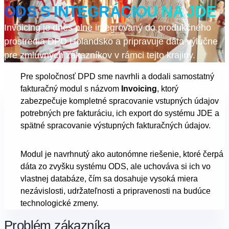
ODS S INTEGRÁCIOU NA JDE
Invoicing je dnes plne integrovaný do produkčného
prostredia DPD Holandsko a pripravuje dáta výlučne
pre zmluvných zákazníkov v rámci tejto krajiny.
Pre spoločnosť DPD sme navrhli a dodali samostatný
fakturačný modul s názvom
Invoicing
, ktorý
zabezpečuje kompletné spracovanie vstupných údajov
potrebných pre fakturáciu, ich export do systému JDE a
spätné spracovanie výstupných fakturačných údajov.
Modul je navrhnutý ako autonómne riešenie, ktoré čerpá
dáta zo zvyšku systému ODS, ale uchováva si ich vo
vlastnej databáze, čím sa dosahuje vysoká miera
nezávislosti, udržateľnosti a pripravenosti na budúce
technologické zmeny.
Problém zákazníka