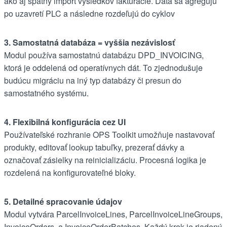
ako aj spätný import výsledkov fakturácie. Dáta sa agregujú
po uzavretí PLC a následne rozdeľujú do cyklov
3. Samostatná databáza = vyššia nezávislosť
Modul používa samostatnú databázu DPD_INVOICING,
ktorá je oddelená od operatívnych dát. To zjednodušuje
budúcu migráciu na iný typ databázy či presun do
samostatného systému.
4. Flexibilná konfigurácia cez UI
Používateľské rozhranie OPS Toolkit umožňuje nastavovať
produkty, editovať lookup tabuľky, prezerať dávky a
označovať zásielky na reinicializáciu. Procesná logika je
rozdelená na konfigurovateľné bloky.
5. Detailné spracovanie údajov
Modul vytvára ParcelInvoiceLines, ParcelInvoiceLineGroups,
InvoiceOrders, a InvoiceOrderBatches. Každý krok je riadený