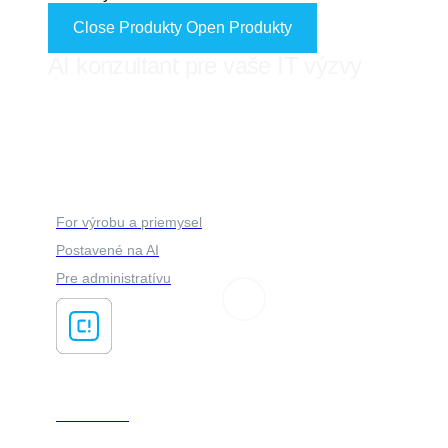
Close Produkty
Open Produkty
AI konzultant pre vaše IT výzvy
FORES ADVISOR
For výrobu a priemysel
Postavené na AI
Pre administratívu
ClaimsFlow