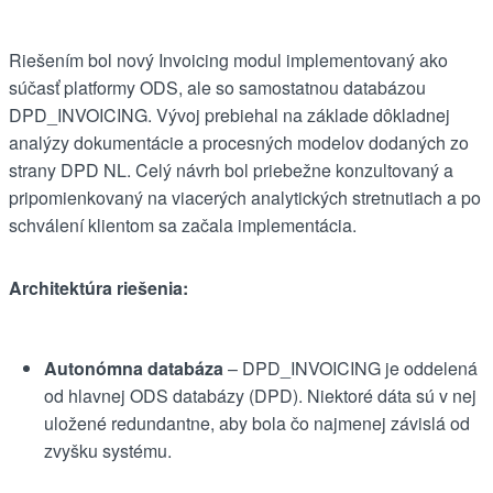
Riešením bol nový Invoicing modul implementovaný ako
súčasť platformy ODS, ale so samostatnou databázou
DPD_INVOICING. Vývoj prebiehal na základe dôkladnej
analýzy dokumentácie a procesných modelov dodaných zo
strany DPD NL. Celý návrh bol priebežne konzultovaný a
pripomienkovaný na viacerých analytických stretnutiach a po
schválení klientom sa začala implementácia.
Architektúra riešenia:
Autonómna databáza
– DPD_INVOICING je oddelená
od hlavnej ODS databázy (DPD). Niektoré dáta sú v nej
uložené redundantne, aby bola čo najmenej závislá od
zvyšku systému.