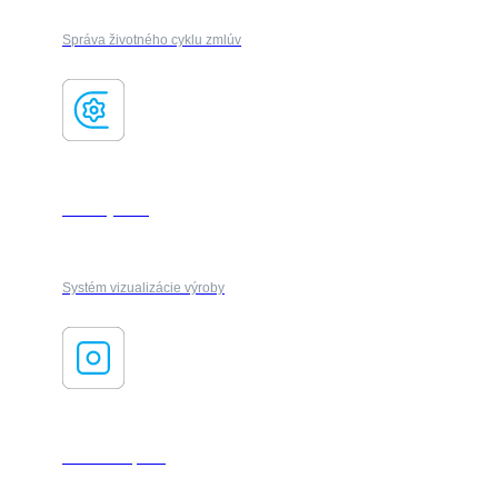
Správa životného cyklu zmlúv
FactoryFlow
Systém vizualizácie výroby
AI ForesXpack