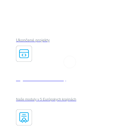
FORES ADVISOR
Ukončené projekty
Logistika & kuriérske služby
Naše moduly v 5 Európskych krajinách