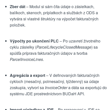
Zber dát
– Modul si sám číta údaje o zásielkach,
balíkoch, skenoch, príplatkoch a službách z ODS a
vytvára si vlastné štruktúry na výpočet fakturačných
položiek.
Výpočty po ukončení PLC
– Po uzavretí životného
cyklu zásielky (
ParcelLifecycleClosedMessage
) sa
spúšťa príprava fakturačných údajov a tvorba
ParcelInvoiceLines
.
Agregácia a export
– V definovaných fakturačných
cykloch (mesačný, polmesačný, týždenný) sa údaje
zoskupia, vytvorí sa
InvoiceOrder
a dáta sa exportujú do
systému JDE prostredníctvom BUDaH API.
Import výsledkov z JDE
– Po spracovaní v JDE sa