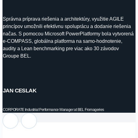
Správna príprava riešenia a architektúry, využitie AGILE
princípov umožnili efektívnu spoluprácu a dodanie riešenia
načas. S pomocou Microsoft PowerPlatformy bola vytvorená
e-COMPASS, globálna platforma na samo-hodnotenie,
audity a Lean benchmarking pre viac ako 30 závodov
Groupe BEL.
REFERENCIE
JAN CESLAK
PRÍPADOVÉ ŠTÚDIE
CORPORATE Industrial Performance Manager at BEL Fromageries