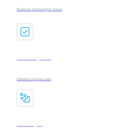
Riadenie technických zmien
Task management
Efektívna správa úloh
Smart Registry