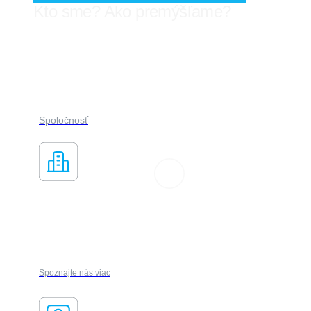
Kto sme? Ako premýšľame?
Viac o nás
Spoločnosť
O nás
Spoznajte nás viac