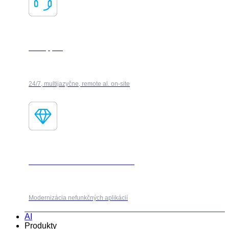
IT Support
24/7, multijazyčne, remote al. on-site
Fores Modernization Framework
Modernizácia nefunkčných aplikácií
AI
Produkty