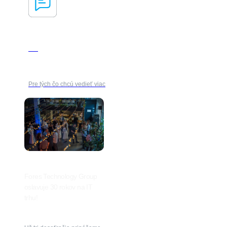
Blog
Pre tých čo chcú vedieť viac
Fores Technology Group
oslavuje 30 rokov na IT
trhu!