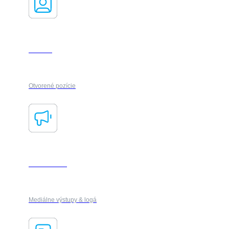
Kariéra
Otvorené pozície
PR & média
Mediálne výstupy & logá