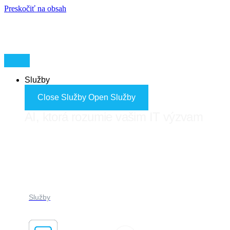
Preskočiť na obsah
Služby
Close Služby
Open Služby
AI, ktorá rozumie vašim IT výzvam
FORES ADVISOR
Služby