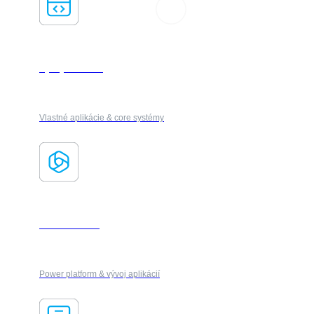
Vývoj Softvéru
Vlastné aplikácie & core systémy
Microsoft 365
Power platform & vývoj aplikácií