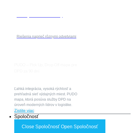
Priemysel & automobilky
Riešenia naprieč rôznymi odvetviami
PUDO – Pick Up, Drop Off mapa pre
DPD za 90 dní
Ľahká integrácia, vysoká rýchlosť a
prehľadná sieť výdajných miest. PUDO
mapa, ktorá posúva služby DPD na
úroveň moderných lídrov v logistike.
Zistite viac
Spoločnosť
Close Spoločnosť
Open Spoločnosť