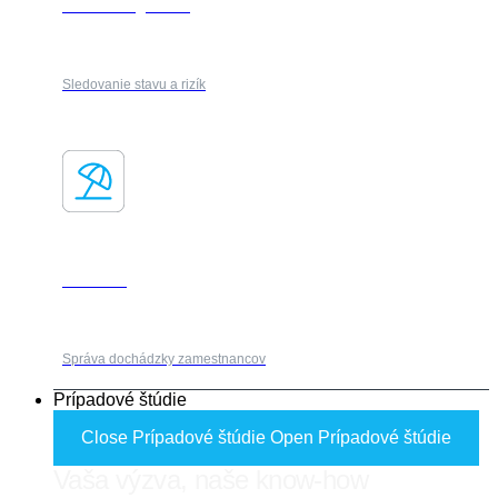
Risk management
Sledovanie stavu a rizík
Absencie
Správa dochádzky zamestnancov
Prípadové štúdie
Close Prípadové štúdie
Open Prípadové štúdie
Vaša výzva, naše know-how