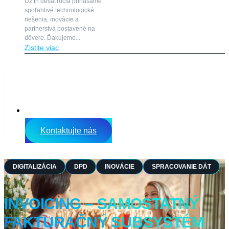
Už tri desaťročia prinášame
spoľahlivé technologické
riešenia, inovácie a
partnerstvá postavené na
dôvere. Ďakujeme...
Zistite viac
EN
Kontaktujte nás
DIGITALIZÁCIA
DPD
INOVÁCIE
SPRACOVANIE DÁT
INVOICING – SAMOSTATNÝ
FAKTURAČNÝ SUBSYSTÉM