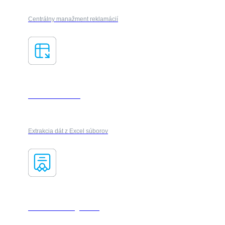
Centrálny manažment reklamácií
AI ForesXtractor
Extrakcia dát z Excel súborov
Contract management